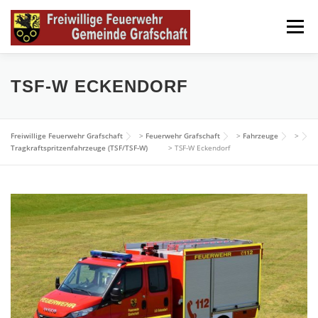
Zum
Inhalt
Menü
springen
HOME
NEWS
FEUERWEHR GRAFSCHAFT
TSF-W ECKENDORF
DATENSCHUTZERKLÄRUNG
IMPRESSUM
Freiwillige Feuerwehr Grafschaft
>
Feuerwehr Grafschaft
>
Fahrzeuge
>
Tragkraftspritzenfahrzeuge (TSF/TSF-W)
>
TSF-W Eckendorf