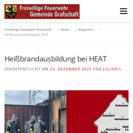
Zum
Inhalt
Menü
springen
Freiwillige Feuerwehr Grafschaft
>
News
>
Allgemein
>
HOME
NEWS
FEUERWEHR GRAFSCHAFT
Heißbrandausbildung bei HEAT
Heißbrandausbildung bei HEAT
DATENSCHUTZERKLÄRUNG
IMPRESSUM
VERÖFFENTLICHT AM
24. DEZEMBER 2023
VON
JULIAN L.