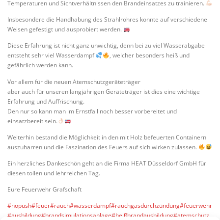
Temperaturen und Sichtverhältnissen den Brandeinsatzes zu trainieren.
Insbesondere die Handhabung des Strahlrohres konnte auf verschiedene
Weisen gefestigt und ausprobiert werden.
Diese Erfahrung ist nicht ganz unwichtig, denn bei zu viel Wasserabgabe
entsteht sehr viel Wasserdampf
, welcher besonders heiß und
gefährlich werden kann.
Vor allem für die neuen Atemschutzgeräteträger
aber auch für unseren langjährigen Geräteträger ist dies eine wichtige
Erfahrung und Auffrischung.
Den nur so kann man im Ernstfall noch besser vorbereitet und
einsatzbereit sein.
Weiterhin bestand die Möglichkeit in den mit Holz befeuerten Containern
auszuharren und die Faszination des Feuers auf sich wirken zulassen.
Ein herzliches Dankeschön geht an die Firma HEAT Düsseldorf GmbH für
diesen tollen und lehrreichen Tag.
Eure Feuerwehr Grafschaft
#nopush
#feuer
#rauch
#wasserdampf
#rauchgasdurchzündung
#feuerwehr
#ausbildung
#brandsimulationsanlage
#heißbrandausbildung
#atemschutz